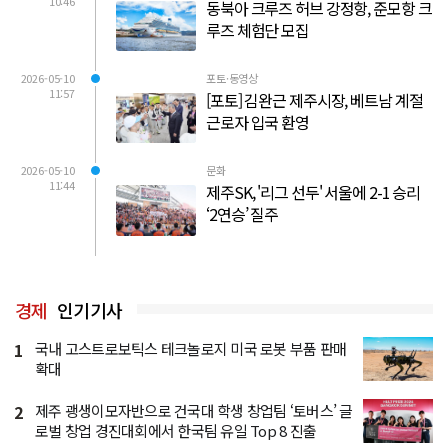
10:46
동북아 크루즈 허브 강정항, 준모항 크
루즈 체험단 모집
2026-05-10
포토·동영상
11:57
[포토] 김완근 제주시장, 베트남 계절
근로자 입국 환영
2026-05-10
문화
11:44
제주SK, '리그 선두' 서울에 2-1 승리
‘2연승’ 질주
경제
인기기사
1
국내 고스트로보틱스 테크놀로지 미국 로봇 부품 판매
확대
2
제주 괭생이모자반으로 건국대 학생 창업팀 ‘토버스’ 글
로벌 창업 경진대회에서 한국팀 유일 Top 8 진출