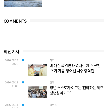
COMMENTS
최신기사
2026-07-27
사회
20:25
비 대신 폭염만 내렸다… 제주 덮친
'초기 가뭄' 방어선 사수 총력전
2026-05-13
경제
11:00
청년 스스로가 이끄는 ‘진화하는 제주
청년참여기구’
2026-05-13
라이프