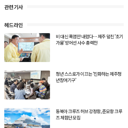
관련기사
헤드라인
비 대신 폭염만 내렸다… 제주 덮친 '초기
가뭄' 방어선 사수 총력전
청년 스스로가 이끄는 ‘진화하는 제주청
년참여기구’
동북아 크루즈 허브 강정항, 준모항 크루
즈 체험단 모집