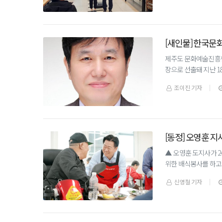
[새인물] 한국
제주도 문화예술진흥원
장으로 선출돼 지난 1
재단 축제기획실장, 
조이진 기자
[동정] 오영훈 지
▲ 오영훈 도지사가 
위한 배식봉사를 하고
식당을 찾아 어르신들
신영철 기자