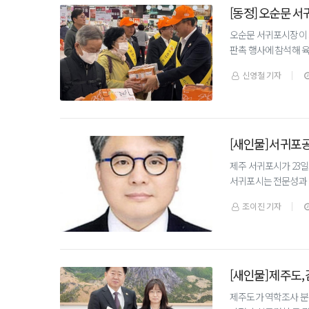
[동정] 오순문 서
오순문 서귀포시장이 지
판촉 행사에 참석해 
는 제주도·서귀포시·
신영철 기자
[새인물] 서귀
제주 서귀포시가 23
서귀포시는 전문성과 
서류 및 면접 심사, 
조이진 기자
[새인물] 제주도,
제주도가 역학조사 분