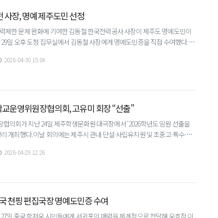
전 사장, 명예 제주도민 선정
력제한 문제 완화에 기여한 김동철 한국전력공사 사장이 제주도 명예도민이
29일 오후 도청 집무실에서 김동철 사장에게 명예도민증을 직접 수여했다. 제
사장을 명예도민으로 선정한 바 있다.▲ 오영훈 지사
2026-04-30 15:04
학교운영위원장협의회, 고유미 회장 “선출”
의회가 지난 24일 제주학생문화원 대극장에서 ‘2026학년도 임원 선출을
리 개최했다.이날 회의에는 제주시 관내 단설·사립유치원 및 초중고·특수·
원장들이 참석했다.▲ 제주시학교운영위원장협의회가 지난 24일 제
2026-04-29 12:26
국 쳔핑 편집국장 명예도민증 수여
 27일 중국 항저우 시민들에게 서귀포의 매력을 체계적으로 전달해 우호적 이