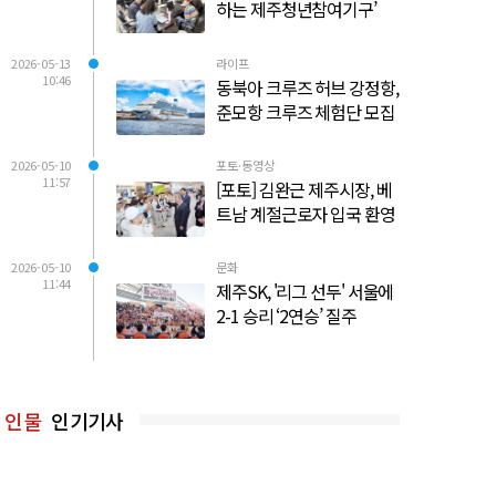
하는 제주청년참여기구’
2026-05-13
라이프
10:46
동북아 크루즈 허브 강정항,
준모항 크루즈 체험단 모집
2026-05-10
포토·동영상
11:57
[포토] 김완근 제주시장, 베
트남 계절근로자 입국 환영
2026-05-10
문화
11:44
제주SK, '리그 선두' 서울에
2-1 승리 ‘2연승’ 질주
인물
인기기사