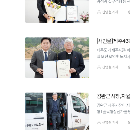
과정과 실무경험 등 
다.▲ 지난 17일 
신영철 기자
[새인물] 제주4
제주도가 제주4·3평화
일 오전 오영훈 도지사
일까지 2년이다.▲ 1
신영철 기자
김완근 시장, 자
김완근 제주시장이 지난
형1 골목형상점가를 
인 ‘탐라 자율주행차’
신영철 기자