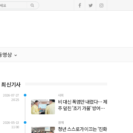
·동영상
최신기사
2026-07-27
사회
20:25
비 대신 폭염만 내렸다… 제
주 덮친 '초기 가뭄' 방어선
사수 총력전
2026-05-13
경제
11:00
청년 스스로가 이끄는 ‘진화