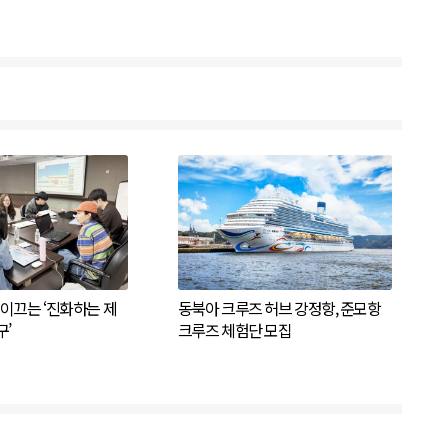
이끄는 ‘진화하는 제
동북아 크루즈 허브 강정항, 준모항
’
크루즈 체험단 모집