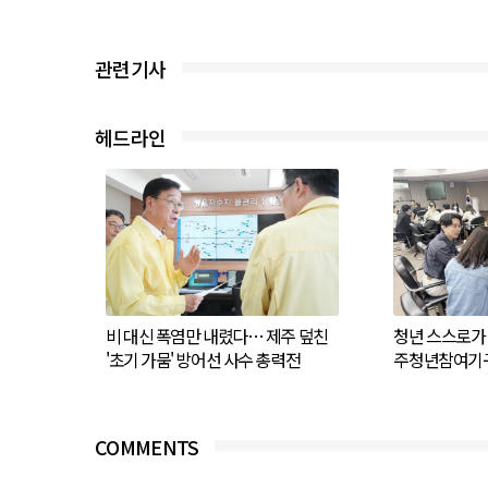
관련기사
헤드라인
비 대신 폭염만 내렸다… 제주 덮친
청년 스스로가 
'초기 가뭄' 방어선 사수 총력전
주청년참여기구
COMMENTS