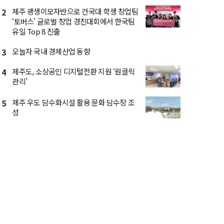
2
제주 괭생이모자반으로 건국대 학생 창업팀
‘토버스’ 글로벌 창업 경진대회에서 한국팀
유일 Top 8 진출
3
오늘자 국내 경제산업 동향
4
제주도, 소상공인 디지털전환 지원 ‘원클릭
관리’
5
제주 우도 담수화시설 활용 문화 담수장 조
성