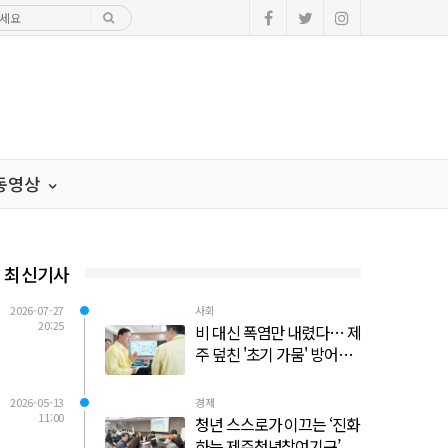
·동영상
최신기사
2026-07-27
사회
20:25
비 대신 폭염만 내렸다… 제
주 덮친 '초기 가뭄' 방어선
사수 총력전
2026-05-13
경제
11:00
청년 스스로가 이끄는 ‘진화
하는 제주청년참여기구’