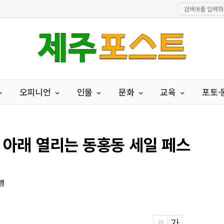
오피니언
인물
문화
교육
포토
 아래 열리는 동홍동 세일 페스
행