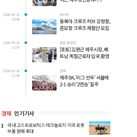
2026-05-13
라이프
10:46
동북아 크루즈 허브 강정항,
준모항 크루즈 체험단 모집
2026-05-10
포토·동영상
11:57
[포토] 김완근 제주시장, 베
트남 계절근로자 입국 환영
2026-05-10
문화
11:44
제주SK, '리그 선두' 서울에
2-1 승리 ‘2연승’ 질주
경제
인기기사
1
국내 고스트로보틱스 테크놀로지 미국 로봇
부품 판매 확대