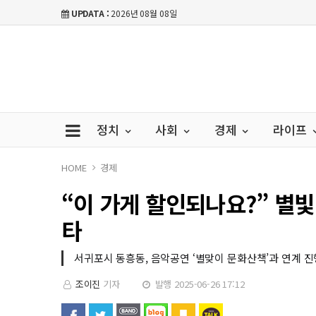
UPDATA :
2026년 08월 08일
정치
사회
경제
라이프
HOME
경제
“이 가게 할인되나요?” 별빛
타
서귀포시 동흥동, 음악공연 ‘별맞이 문화산책’과 연계 진
조이진
기자
발행 2025-06-26 17:12