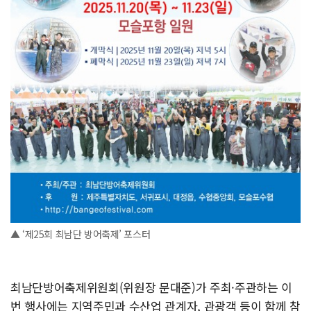
▲ ‘제25회 최남단 방어축제’ 포스터
최남단방어축제위원회(위원장 문대준)가 주최·주관하는 이
번 행사에는 지역주민과 수산업 관계자, 관광객 등이 함께 참