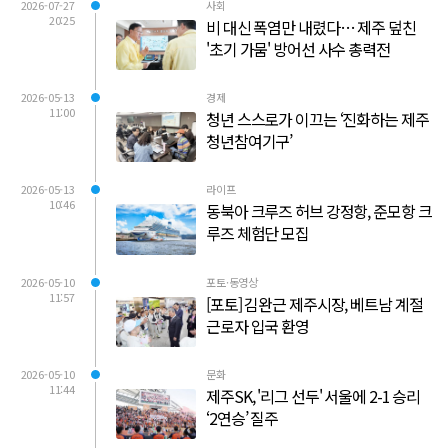
2026-07-27
사회
20:25
비 대신 폭염만 내렸다… 제주 덮친
'초기 가뭄' 방어선 사수 총력전
2026-05-13
경제
11:00
청년 스스로가 이끄는 ‘진화하는 제주
청년참여기구’
2026-05-13
라이프
10:46
동북아 크루즈 허브 강정항, 준모항 크
루즈 체험단 모집
2026-05-10
포토·동영상
11:57
[포토] 김완근 제주시장, 베트남 계절
근로자 입국 환영
2026-05-10
문화
11:44
제주SK, '리그 선두' 서울에 2-1 승리
‘2연승’ 질주