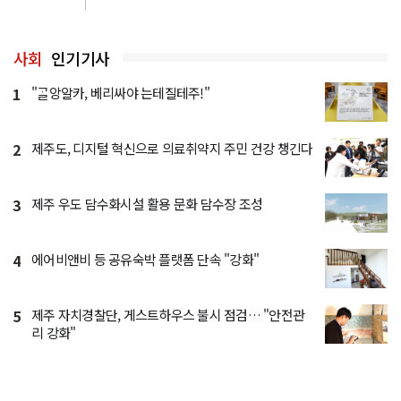
사회
인기기사
1
"ᄀᆞᆯ앙알카, 베리싸야 는테질테주!"
2
제주도, 디지털 혁신으로 의료취약지 주민 건강 챙긴다
3
제주 우도 담수화시설 활용 문화 담수장 조성
4
에어비앤비 등 공유숙박 플랫폼 단속 "강화"
5
제주 자치경찰단, 게스트하우스 불시 점검… "안전관
리 강화"