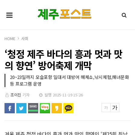
HOME
사회
‘청정 제주 바다의 흥과 멋과 맛
의 향연’ 방어축제 개막
20~23일까지 모슬포항 일대서 대방어 해체쇼,낚시체험,해녀문화
등 프로그램 운영
조이진
기자
발행 2025-11-19 15:26
겨울 제주 청정 바다의 흥과 멋과 맛의 향연인 ‘제25회 최남