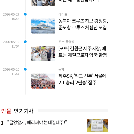
2026-05-13
라이프
10:46
동북아 크루즈 허브 강정항,
준모항 크루즈 체험단 모집
2026-05-10
포토·동영상
11:57
[포토] 김완근 제주시장, 베
트남 계절근로자 입국 환영
2026-05-10
문화
11:44
제주SK, '리그 선두' 서울에
2-1 승리 ‘2연승’ 질주
인물
인기기사
1
"ᄀᆞᆯ앙알카, 베리싸야 는테질테주!"