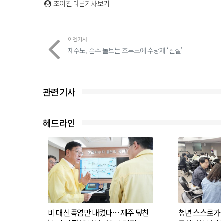
조이진
다른기사보기
이전기사
제주도, 손주 돌보는 조부모에 수당제 ‘신설’
관련기사
헤드라인
비 대신 폭염만 내렸다… 제주 덮친
청년 스스로가 