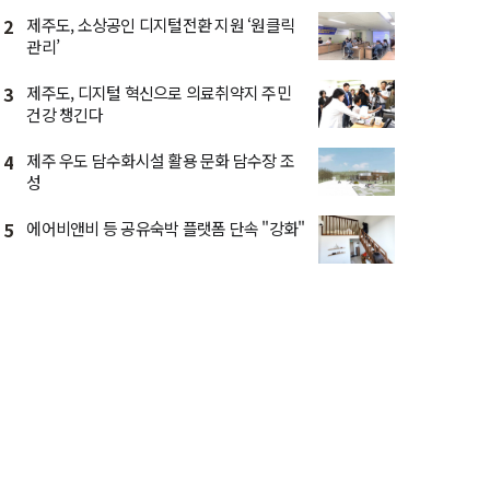
2
제주도, 소상공인 디지털전환 지원 ‘원클릭
관리’
3
제주도, 디지털 혁신으로 의료취약지 주민
건강 챙긴다
4
제주 우도 담수화시설 활용 문화 담수장 조
성
5
에어비앤비 등 공유숙박 플랫폼 단속 "강화"