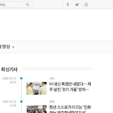
·동영상
최신기사
2026-07-27
사회
20:25
비 대신 폭염만 내렸다… 제
주 덮친 '초기 가뭄' 방어선
사수 총력전
2026-05-13
경제
11:00
청년 스스로가 이끄는 ‘진화
하는 제주청년참여기구’