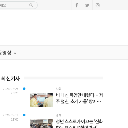
·동영상
최신기사
2026-07-27
사회
20:25
비 대신 폭염만 내렸다… 제
주 덮친 '초기 가뭄' 방어선
사수 총력전
2026-05-13
경제
11:00
청년 스스로가 이끄는 ‘진화
하는 제주청년참여기구’