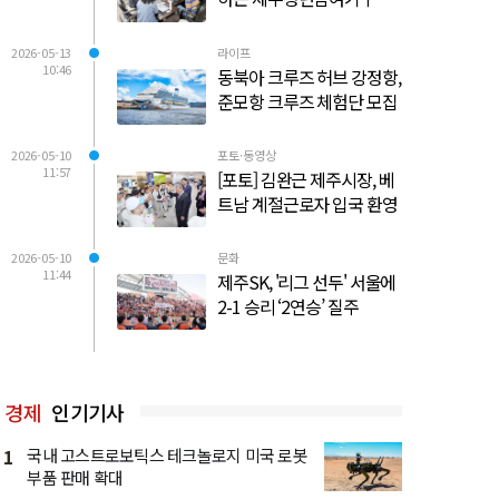
2026-05-13
라이프
10:46
동북아 크루즈 허브 강정항,
준모항 크루즈 체험단 모집
2026-05-10
포토·동영상
11:57
[포토] 김완근 제주시장, 베
트남 계절근로자 입국 환영
2026-05-10
문화
11:44
제주SK, '리그 선두' 서울에
2-1 승리 ‘2연승’ 질주
경제
인기기사
1
국내 고스트로보틱스 테크놀로지 미국 로봇
부품 판매 확대