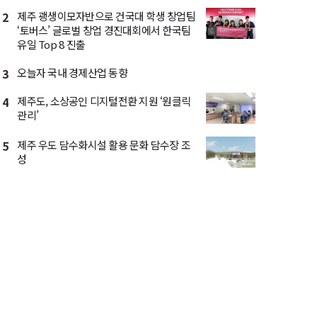
2
제주 괭생이모자반으로 건국대 학생 창업팀
‘토버스’ 글로벌 창업 경진대회에서 한국팀
유일 Top 8 진출
3
오늘자 국내 경제산업 동향
4
제주도, 소상공인 디지털전환 지원 ‘원클릭
관리’
5
제주 우도 담수화시설 활용 문화 담수장 조
성