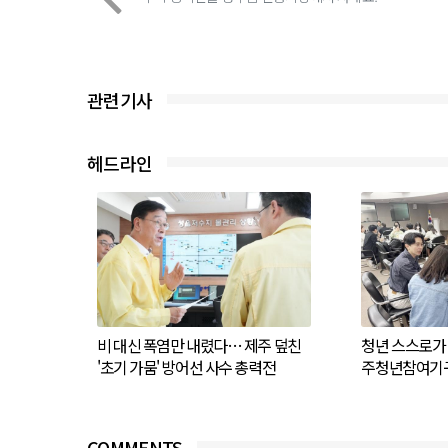
관련기사
헤드라인
비 대신 폭염만 내렸다… 제주 덮친
청년 스스로가 
'초기 가뭄' 방어선 사수 총력전
주청년참여기구
COMMENTS