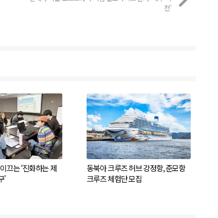
전’
이끄는 ‘진화하는 제
동북아 크루즈 허브 강정항, 준모항
’
크루즈 체험단 모집