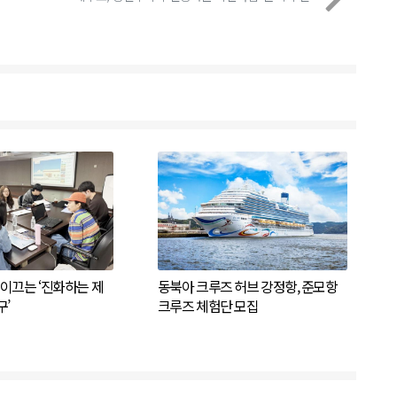
이끄는 ‘진화하는 제
동북아 크루즈 허브 강정항, 준모항
’
크루즈 체험단 모집