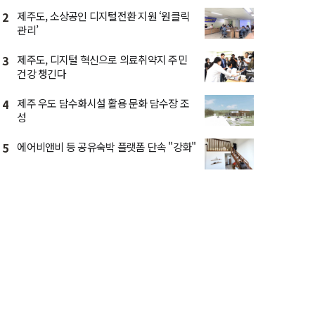
2
제주도, 소상공인 디지털전환 지원 ‘원클릭
관리’
3
제주도, 디지털 혁신으로 의료취약지 주민
건강 챙긴다
4
제주 우도 담수화시설 활용 문화 담수장 조
성
5
에어비앤비 등 공유숙박 플랫폼 단속 "강화"