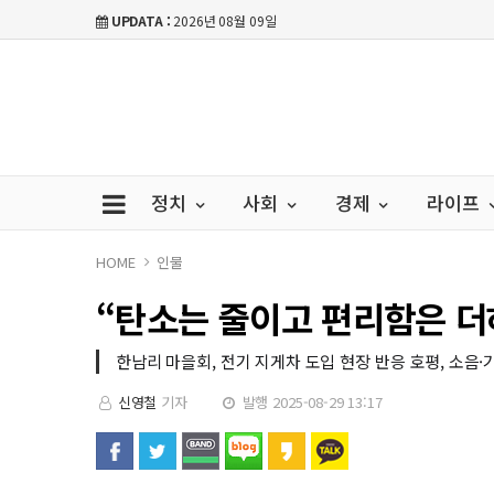
UPDATA :
2026년 08월 09일
정치
사회
경제
라이프
HOME
인물
“탄소는 줄이고 편리함은 더
한남리 마을회, 전기 지게차 도입 현장 반응 호평, 소음·기
신영철
기자
발행 2025-08-29 13:17