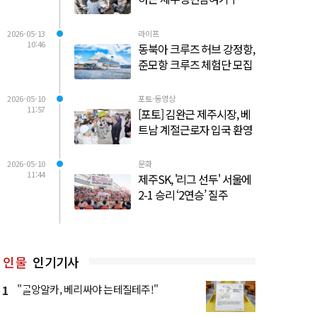
2026-05-13
라이프
10:46
동북아 크루즈 허브 강정항,
준모항 크루즈 체험단 모집
2026-05-10
포토·동영상
11:57
[포토] 김완근 제주시장, 베
트남 계절근로자 입국 환영
2026-05-10
문화
11:44
제주SK, '리그 선두' 서울에
2-1 승리 ‘2연승’ 질주
인물
인기기사
1
"ᄀᆞᆯ앙알카, 베리싸야 는테질테주!"