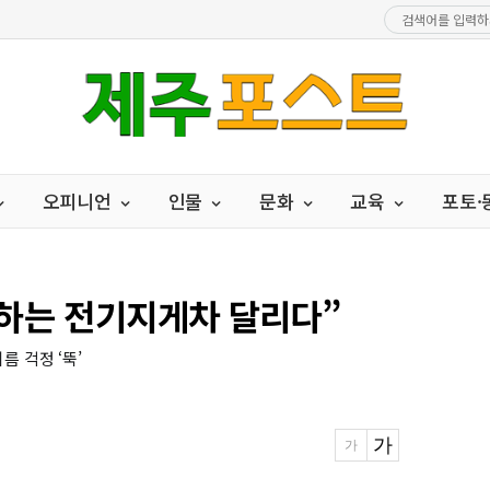
오피니언
인물
문화
교육
포토
하는 전기지게차 달리다”
름 걱정 ‘뚝’