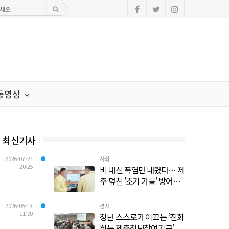
·동영상
최신기사
2026-07-27
사회
20:25
비 대신 폭염만 내렸다… 제
주 덮친 '초기 가뭄' 방어선
사수 총력전
2026-05-13
경제
11:00
청년 스스로가 이끄는 ‘진화
하는 제주청년참여기구’