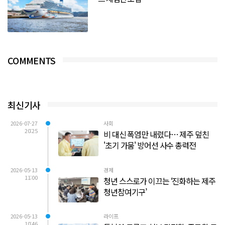
COMMENTS
최신기사
2026-07-27
사회
20:25
비 대신 폭염만 내렸다… 제주 덮친
'초기 가뭄' 방어선 사수 총력전
2026-05-13
경제
11:00
청년 스스로가 이끄는 ‘진화하는 제주
청년참여기구’
2026-05-13
라이프
10:46