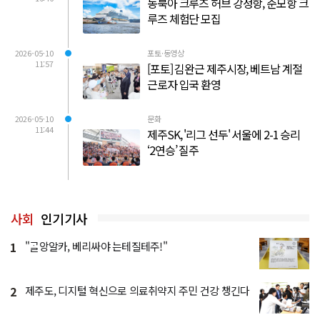
동북아 크루즈 허브 강정항, 준모항 크
루즈 체험단 모집
2026-05-10
포토·동영상
11:57
[포토] 김완근 제주시장, 베트남 계절
근로자 입국 환영
2026-05-10
문화
11:44
제주SK, '리그 선두' 서울에 2-1 승리
‘2연승’ 질주
사회
인기기사
1
"ᄀᆞᆯ앙알카, 베리싸야 는테질테주!"
2
제주도, 디지털 혁신으로 의료취약지 주민 건강 챙긴다