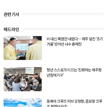
관련기사
헤드라인
비 대신 폭염만 내렸다… 제주 덮친 '초기
가뭄' 방어선 사수 총력전
청년 스스로가 이끄는 ‘진화하는 제주청
년참여기구’
동북아 크루즈 허브 강정항, 준모항 크루
즈 체험단 모집