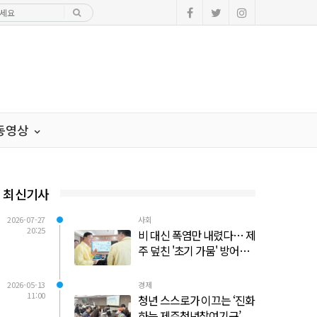
·동영상
최신기사
2026-07-27
사회
20:25
비 대신 폭염만 내렸다… 제
주 덮친 '초기 가뭄' 방어선
사수 총력전
2026-05-13
경제
11:00
청년 스스로가 이끄는 ‘진화
하는 제주청년참여기구’