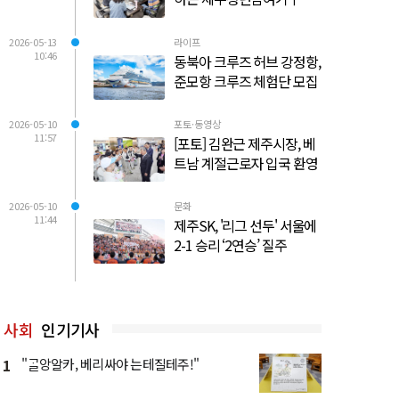
2026-05-13
라이프
10:46
동북아 크루즈 허브 강정항,
준모항 크루즈 체험단 모집
2026-05-10
포토·동영상
11:57
[포토] 김완근 제주시장, 베
트남 계절근로자 입국 환영
2026-05-10
문화
11:44
제주SK, '리그 선두' 서울에
2-1 승리 ‘2연승’ 질주
사회
인기기사
1
"ᄀᆞᆯ앙알카, 베리싸야 는테질테주!"