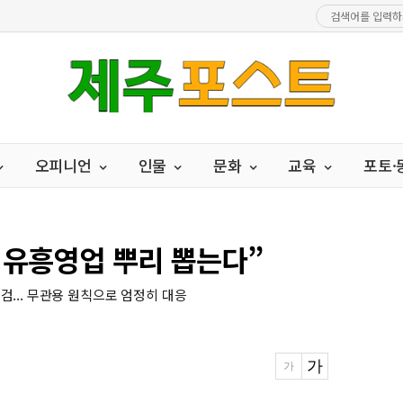
오피니언
인물
문화
교육
포토
 유흥영업 뿌리 뽑는다”
... 무관용 원칙으로 엄정히 대응