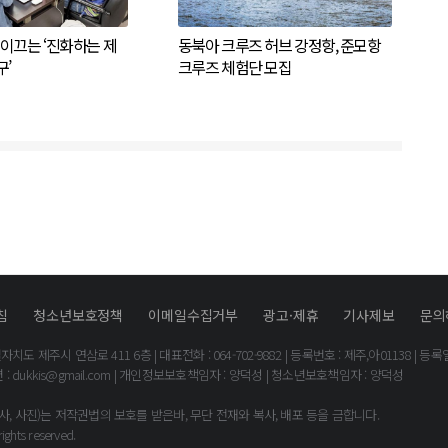
이끄는 ‘진화하는 제
동북아 크루즈 허브 강정항, 준모항
’
크루즈 체험단 모집
침
청소년보호정책
이메일수집거부
광고·제휴
기사제보
문의
 제주시 연삼로 411 6층 | 대표전화 : 064-702-9882 | 등록번호 : 제주,아01138 | 등록일 : 
 :
dukkis@gmail.com
| 개인정보보호책임자 : 양덕성 | 청소년보호책임자 : 양덕성
, 사진)는 저작권법의 보호를 받은바, 무단 전재와 복사, 배포 등을 금합니다.
ights reserved.