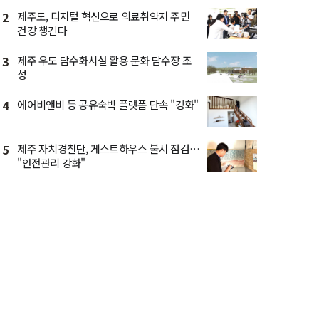
2
제주도, 디지털 혁신으로 의료취약지 주민
건강 챙긴다
3
제주 우도 담수화시설 활용 문화 담수장 조
성
4
에어비앤비 등 공유숙박 플랫폼 단속 "강화"
5
제주 자치경찰단, 게스트하우스 불시 점검…
"안전관리 강화"