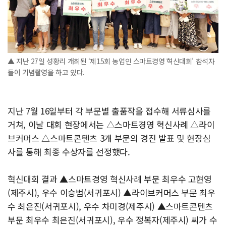
▲ 지난 27일 성황리 개최된 ‘제15회 농업인 스마트경영 혁신대회’ 참석자
들이 기념촬영을 하고 있다.
지난 7월 16일부터 각 부문별 출품작을 접수해 서류심사를
거쳐, 이날 대회 현장에서는 △스마트경영 혁신사례 △라이
브커머스 △스마트콘텐츠 3개 부문의 경진 발표 및 현장심
사를 통해 최종 수상자를 선정했다.
혁신대회 결과 ▲스마트경영 혁신사례 부문 최우수 고현영
(제주시), 우수 이승범(서귀포시) ▲라이브커머스 부문 최우
수 최은진(서귀포시), 우수 차미경(제주시) ▲스마트콘텐츠
부문 최우수 최은진(서귀포시), 우수 정복자(제주시) 씨가 수