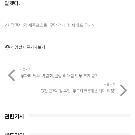
말했다.
<저작권자 ⓒ 제주포스트, 무단 전재 및 재배포 금지>
신영철
다른기사보기
이전기사
'푸파페 제주' 박람회, 관람객·매출 모두 크게 증가
다음기사
“3천 137억 원 투입, 푸드테크 5개년 계획 확정”
관련기사