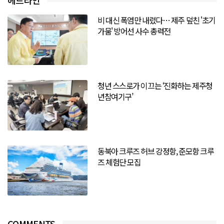
헤드라인
비 대신 폭염만 내렸다… 제주 덮친 '초기
가뭄' 방어선 사수 총력전
청년 스스로가 이끄는 ‘진화하는 제주청
년참여기구’
동북아 크루즈 허브 강정항, 준모항 크루
즈 체험단 모집
COMMENTS