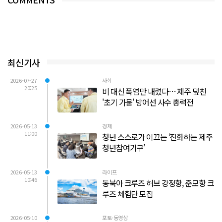
최신기사
2026-07-27
사회
20:25
비 대신 폭염만 내렸다… 제주 덮친
'초기 가뭄' 방어선 사수 총력전
2026-05-13
경제
11:00
청년 스스로가 이끄는 ‘진화하는 제주
청년참여기구’
2026-05-13
라이프
10:46
동북아 크루즈 허브 강정항, 준모항 크
루즈 체험단 모집
2026-05-10
포토·동영상