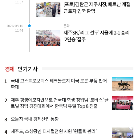
11:57
[포토] 김완근 제주시장, 베트남 계절
근로자 입국 환영
2026-05-10
문화
11:44
제주SK, '리그 선두' 서울에 2-1 승리
‘2연승’ 질주
경제
인기기사
1
국내 고스트로보틱스 테크놀로지 미국 로봇 부품 판매
확대
2
제주 괭생이모자반으로 건국대 학생 창업팀 ‘토버스’ 글
로벌 창업 경진대회에서 한국팀 유일 Top 8 진출
3
오늘자 국내 경제산업 동향
4
제주도, 소상공인 디지털전환 지원 ‘원클릭 관리’