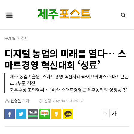
HOME
경제
디지털 농업의 미래를 열다… 스
마트경영 혁신대회 ‘성료’
제주 농업기술원, 스마트경영 혁신사례·라이브커머스·스마트콘텐
츠 3부문 경진
최우수상 고현영씨… “AI와 스마트경영은 제주농업의 성장동력”
신영철
기자
발행 2025-08-30 18:42