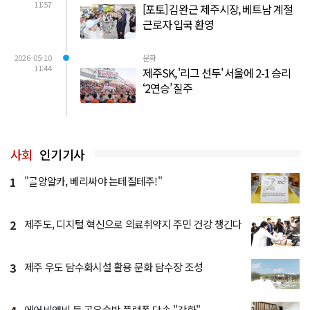
11:57
[포토] 김완근 제주시장, 베트남 계절
근로자 입국 환영
2026-05-10
문화
11:44
제주SK, '리그 선두' 서울에 2-1 승리
‘2연승’ 질주
사회
인기기사
1
"ᄀᆞᆯ앙알카, 베리싸야 는테질테주!"
2
제주도, 디지털 혁신으로 의료취약지 주민 건강 챙긴다
3
제주 우도 담수화시설 활용 문화 담수장 조성
에어비앤비 등 공유숙박 플랫폼 단속 "강화"