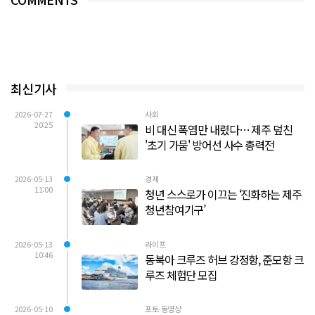
최신기사
2026-07-27
사회
20:25
비 대신 폭염만 내렸다… 제주 덮친
'초기 가뭄' 방어선 사수 총력전
2026-05-13
경제
11:00
청년 스스로가 이끄는 ‘진화하는 제주
청년참여기구’
2026-05-13
라이프
10:46
동북아 크루즈 허브 강정항, 준모항 크
루즈 체험단 모집
2026-05-10
포토·동영상