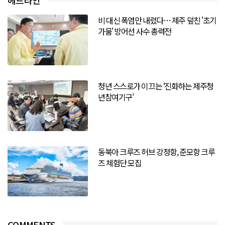
헤드라인
비 대신 폭염만 내렸다… 제주 덮친 '초기
가뭄' 방어선 사수 총력전
청년 스스로가 이끄는 ‘진화하는 제주청
년참여기구’
동북아 크루즈 허브 강정항, 준모항 크루
즈 체험단 모집
COMMENTS