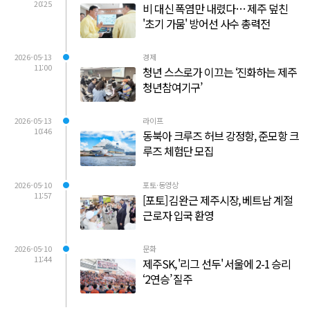
20:25
비 대신 폭염만 내렸다… 제주 덮친
'초기 가뭄' 방어선 사수 총력전
2026-05-13
경제
11:00
청년 스스로가 이끄는 ‘진화하는 제주
청년참여기구’
2026-05-13
라이프
10:46
동북아 크루즈 허브 강정항, 준모항 크
루즈 체험단 모집
2026-05-10
포토·동영상
11:57
[포토] 김완근 제주시장, 베트남 계절
근로자 입국 환영
2026-05-10
문화
11:44
제주SK, '리그 선두' 서울에 2-1 승리
‘2연승’ 질주