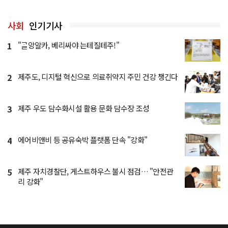
사회
인기기사
1
"ᄀᆞᆯ앙알카, 베리싸야 는테질테주!"
2
제주도, 디지털 혁신으로 의료취약지 주민 건강 챙긴다
3
제주 우도 담수화시설 활용 문화 담수장 조성
4
에어비앤비 등 공유숙박 플랫폼 단속 "강화"
5
제주 자치경찰단, 게스트하우스 불시 점검… "안전관
리 강화"