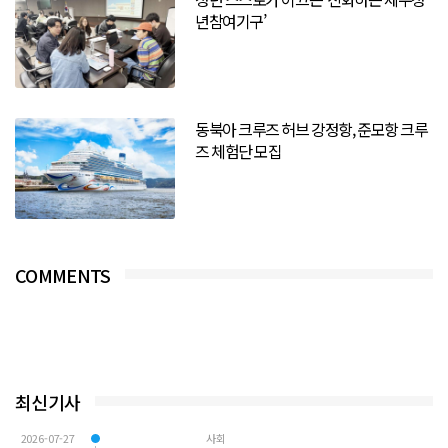
년참여기구’
동북아 크루즈 허브 강정항, 준모항 크루
즈 체험단 모집
COMMENTS
최신기사
2026-07-27
사회