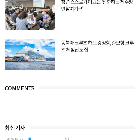
청년 스스로가 이끄는 ‘진화하는 제주청
년참여기구’
동북아 크루즈 허브 강정항, 준모항 크루
즈 체험단 모집
COMMENTS
최신기사
2026-07-27
사회