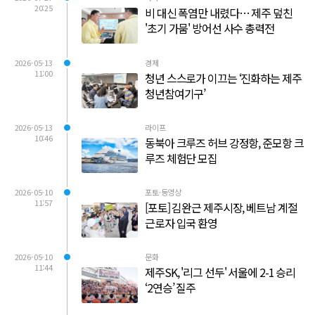
20:25
비 대신 폭염만 내렸다… 제주 덮친
'초기 가뭄' 방어선 사수 총력전
2026-05-13
경제
11:00
청년 스스로가 이끄는 ‘진화하는 제주
청년참여기구’
2026-05-13
라이프
10:46
동북아 크루즈 허브 강정항, 준모항 크
루즈 체험단 모집
2026-05-10
포토·동영상
11:57
[포토] 김완근 제주시장, 베트남 계절
근로자 입국 환영
2026-05-10
문화
11:44
제주SK, '리그 선두' 서울에 2-1 승리
‘2연승’ 질주