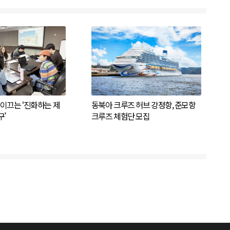
이끄는 ‘진화하는 제
동북아 크루즈 허브 강정항, 준모항
’
크루즈 체험단 모집