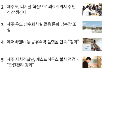
2
제주도, 디지털 혁신으로 의료취약지 주민
건강 챙긴다
3
제주 우도 담수화시설 활용 문화 담수장 조
성
4
에어비앤비 등 공유숙박 플랫폼 단속 "강화"
5
제주 자치경찰단, 게스트하우스 불시 점검…
"안전관리 강화"