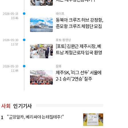
2026-05-13
라이프
10:46
동북아 크루즈 허브 강정항,
준모항 크루즈 체험단 모집
2026-05-10
포토·동영상
11:57
[포토] 김완근 제주시장, 베
트남 계절근로자 입국 환영
2026-05-10
문화
11:44
제주SK, '리그 선두' 서울에
2-1 승리 ‘2연승’ 질주
사회
인기기사
1
"ᄀᆞᆯ앙알카, 베리싸야 는테질테주!"