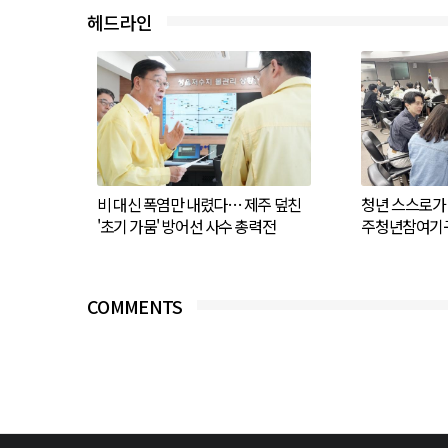
헤드라인
비 대신 폭염만 내렸다… 제주 덮친
청년 스스로가 
'초기 가뭄' 방어선 사수 총력전
주청년참여기구
COMMENTS