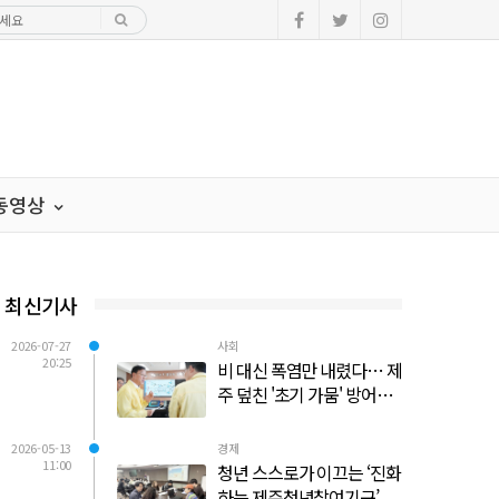
·동영상
최신기사
2026-07-27
사회
20:25
비 대신 폭염만 내렸다… 제
주 덮친 '초기 가뭄' 방어선
사수 총력전
2026-05-13
경제
11:00
청년 스스로가 이끄는 ‘진화
하는 제주청년참여기구’