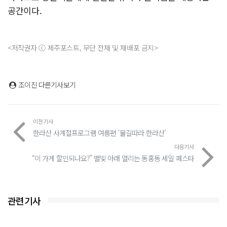
공간이다.
<저작권자 ⓒ 제주포스트, 무단 전재 및 재배포 금지>
조이진
다른기사보기
이전기사
한라산 사계절프로그램 여름편 ‘물길따라 한라산’
다음기사
“이 가게 할인되나요?” 별빛 아래 열리는 동홍동 세일 페스타
관련기사