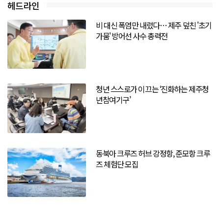
헤드라인
비 대신 폭염만 내렸다… 제주 덮친 '초기
가뭄' 방어선 사수 총력전
청년 스스로가 이끄는 ‘진화하는 제주청
년참여기구’
동북아 크루즈 허브 강정항, 준모항 크루
즈 체험단 모집