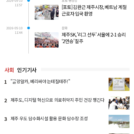
2026-05-10
포토·동영상
11:57
[포토] 김완근 제주시장, 베트남 계절
근로자 입국 환영
2026-05-10
문화
11:44
제주SK, '리그 선두' 서울에 2-1 승리
‘2연승’ 질주
사회
인기기사
1
"ᄀᆞᆯ앙알카, 베리싸야 는테질테주!"
2
제주도, 디지털 혁신으로 의료취약지 주민 건강 챙긴다
3
제주 우도 담수화시설 활용 문화 담수장 조성