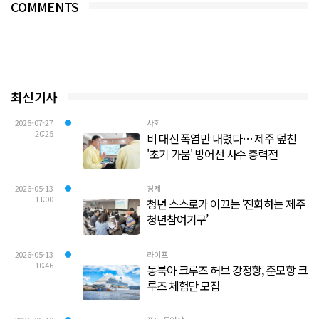
COMMENTS
최신기사
2026-07-27
사회
20:25
비 대신 폭염만 내렸다… 제주 덮친
'초기 가뭄' 방어선 사수 총력전
2026-05-13
경제
11:00
청년 스스로가 이끄는 ‘진화하는 제주
청년참여기구’
2026-05-13
라이프
10:46
동북아 크루즈 허브 강정항, 준모항 크
루즈 체험단 모집